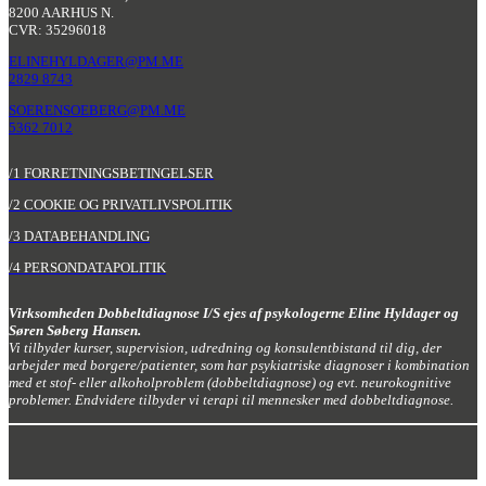
8200 AARHUS N.
CVR: 35296018
ELINEHYLDAGER@PM.ME
2829 8743
SOERENSOEBERG@PM.ME
5362 7012
/1 FORRETNINGSBETINGELSER
/2 COOKIE OG PRIVATLIVSPOLITIK
/3 DATABEHANDLING
/4 PERSONDATAPOLITIK
Virksomheden Dobbeltdiagnose I/S ejes af psykologerne Eline Hyldager og
Søren Søberg Hansen
.
Vi tilbyder kurser, supervision, udredning og konsulentbistand til dig, der
arbejder med borgere/patienter, som har psykiatriske diagnoser i kombination
med et stof- eller alkoholproblem (dobbeltdiagnose) og evt. neurokognitive
problemer. Endvidere tilbyder vi terapi til mennesker med dobbeltdiagnose.