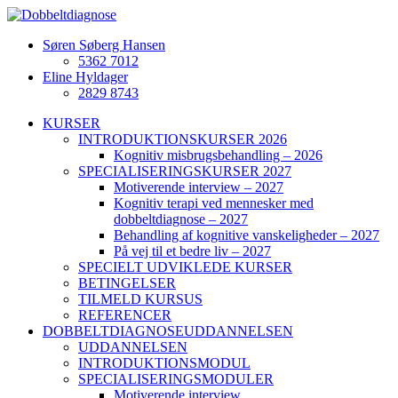
Søren Søberg Hansen
5362 7012
Eline Hyldager
2829 8743
KURSER
INTRODUKTIONSKURSER 2026
Kognitiv misbrugsbehandling – 2026
SPECIALISERINGSKURSER 2027
Motiverende interview – 2027
Kognitiv terapi ved mennesker med
dobbeltdiagnose – 2027
Behandling af kognitive vanskeligheder – 2027
På vej til et bedre liv – 2027
SPECIELT UDVIKLEDE KURSER
BETINGELSER
TILMELD KURSUS
REFERENCER
DOBBELTDIAGNOSEUDDANNELSEN
UDDANNELSEN
INTRODUKTIONSMODUL
SPECIALISERINGSMODULER
Motiverende interview