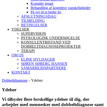
Kognitiv terapi
Behandling af kognitive vanskeligheder
På vej til et bedre liv
AFSLUTNINGSDAG
TILMELDING
BETINGELSER
YDELSER
SUPERVISION
PSYKOLOGISK UNDERSØGELSE
KONSULENTBISTAND VED
DOBBELTDIAGNOSEPROJEKTER
TERAPI
OM OS
ELINE HYLDAGER
SØREN SØBERG HANSEN
SAMARBEJDSPARTNERE
KONTAKT
Dobbeltdiagnose
–
Ydelser
Ydelser
Vi tilbyder flere forskellige ydelser til dig, der
arbejder med mennesker med dobbeltdiagnose samt