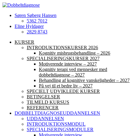
Søren Søberg Hansen
5362 7012
Eline Hyldager
2829 8743
KURSER
INTRODUKTIONSKURSER 2026
Kognitiv misbrugsbehandling – 2026
SPECIALISERINGSKURSER 2027
Motiverende interview – 2027
Kognitiv terapi ved mennesker med
dobbeltdiagnose – 2027
Behandling af kognitive vanskeligheder – 2027
På vej til et bedre liv – 2027
SPECIELT UDVIKLEDE KURSER
BETINGELSER
TILMELD KURSUS
REFERENCER
DOBBELTDIAGNOSEUDDANNELSEN
UDDANNELSEN
INTRODUKTIONSMODUL
SPECIALISERINGSMODULER
Motiverende interview