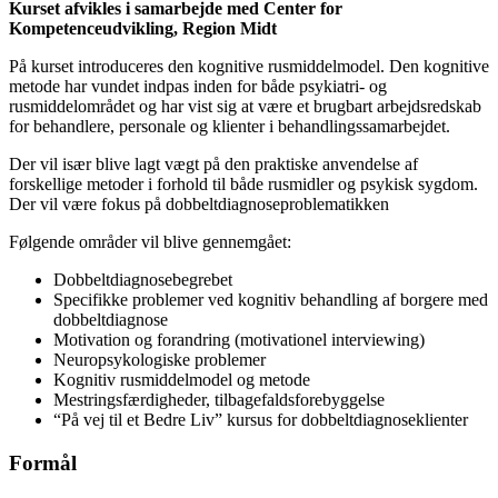
Kurset afvikles i samarbejde med Center for
Kompetenceudvikling, Region Midt
På kurset introduceres den kognitive rusmiddelmodel. Den kognitive
metode har vundet indpas inden for både psykiatri- og
rusmiddelområdet og har vist sig at være et brugbart arbejdsredskab
for behandlere, personale og klienter i behandlingssamarbejdet.
Der vil især blive lagt vægt på den praktiske anvendelse af
forskellige metoder i forhold til både rusmidler og psykisk sygdom.
Der vil være fokus på dobbeltdiagnoseproblematikken
Følgende områder vil blive gennemgået:
Dobbeltdiagnosebegrebet
Specifikke problemer ved kognitiv behandling af borgere med
dobbeltdiagnose
Motivation og forandring (motivationel interviewing)
Neuropsykologiske problemer
Kognitiv rusmiddelmodel og metode
Mestringsfærdigheder, tilbagefaldsforebyggelse
“På vej til et Bedre Liv” kursus for dobbeltdiagnoseklienter
Formål