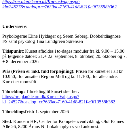
https://rm.plan2learn.dk/KursusValg.aspx?
id=24527&catalog=cc7639ac-7169-41d8-821f-c9f13558b362
Undervisere:
Psykologerne Eline Hyldager og Søren Søberg, Dobbeltdiagnose
I/S samt psykolog Tina Lundgreen Sørensen
Tidspunkt
: Kurset afholdes i to-dages moduler fra kl. 9.00 – 15.00
på følgende datoer: 21.+ 22. september, 8. oktober, 20. oktober og 7.
+ 8. december 2026
Pris (Prisen er inkl. fuld forplejning):
Prisen for kurset er i alt kr.
10.950,- for ansatte i Region Midt og kr. 11.100,- for alle andre.
Kurset er momsfrit.
Tilmelding:
Tilmelding til kurset sker her:
https://rm.plan2learn.dk/KursusValg.aspx?
id=24527&catalog=cc7639ac-7169-41d8-821f-c9f13558b362
Tilmeldingsfrist:
1. september 2026
Sted
: Koncern HR, Center for Kompetenceudvikling, Olof Palmes
Allé 26, 8200 Århus N. Lokale oplyses ved ankomst.