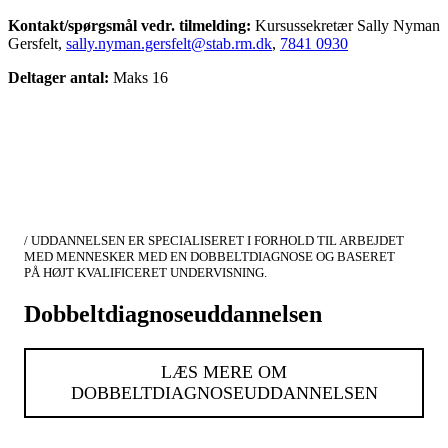
Kontakt/spørgsmål vedr. tilmelding:
Kursussekretær Sally Nyman
Gersfelt,
sally.nyman.gersfelt@stab.rm.dk
,
7841 0930
Deltager antal:
Maks 16
/ UDDANNELSEN ER SPECIALISERET I FORHOLD TIL ARBEJDET
MED MENNESKER MED EN DOBBELTDIAGNOSE OG BASERET
PÅ HØJT KVALIFICERET UNDERVISNING.
Dobbeltdiagnoseuddannelsen
LÆS MERE OM
DOBBELTDIAGNOSEUDDANNELSEN