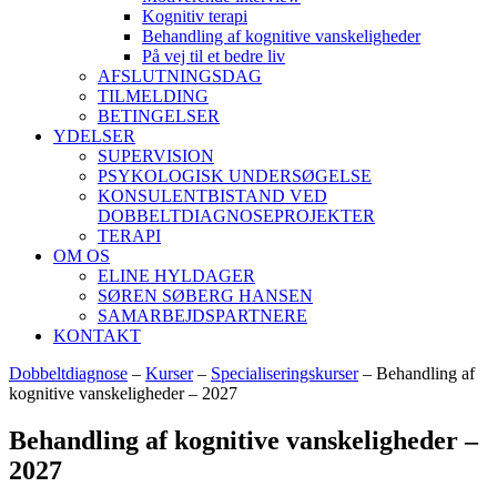
Kognitiv terapi
Behandling af kognitive vanskeligheder
På vej til et bedre liv
AFSLUTNINGSDAG
TILMELDING
BETINGELSER
YDELSER
SUPERVISION
PSYKOLOGISK UNDERSØGELSE
KONSULENTBISTAND VED
DOBBELTDIAGNOSEPROJEKTER
TERAPI
OM OS
ELINE HYLDAGER
SØREN SØBERG HANSEN
SAMARBEJDSPARTNERE
KONTAKT
Dobbeltdiagnose
–
Kurser
–
Specialiseringskurser
–
Behandling af
kognitive vanskeligheder – 2027
Behandling af kognitive vanskeligheder –
2027