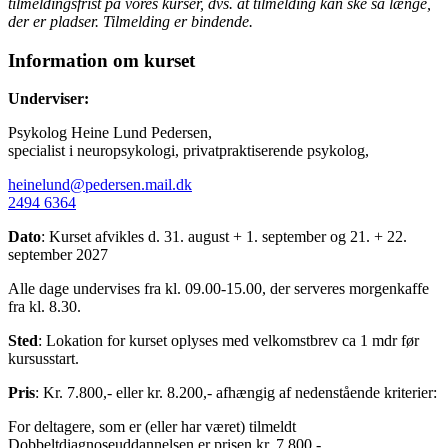
tilmeldingsfrist på vores kurser, dvs. at tilmelding kan ske så længe,
der er pladser. Tilmelding er bindende.
Information om kurset
Underviser:
Psykolog Heine Lund Pedersen,
specialist i neuropsykologi, privatpraktiserende psykolog,
heinelund@pedersen.mail.dk
2494 6364
Dato
: Kurset afvikles d. 31. august + 1. september og 21. + 22.
september 2027
Alle dage undervises fra kl. 09.00-15.00, der serveres morgenkaffe
fra kl. 8.30.
Sted
: Lokation for kurset oplyses med velkomstbrev ca 1 mdr før
kursusstart.
Pris
: Kr. 7.800,- eller kr. 8.200,- afhængig af nedenstående kriterier:
For deltagere, som er (eller har været) tilmeldt
Dobbeltdiagnoseuddannelsen er prisen kr. 7.800,-.