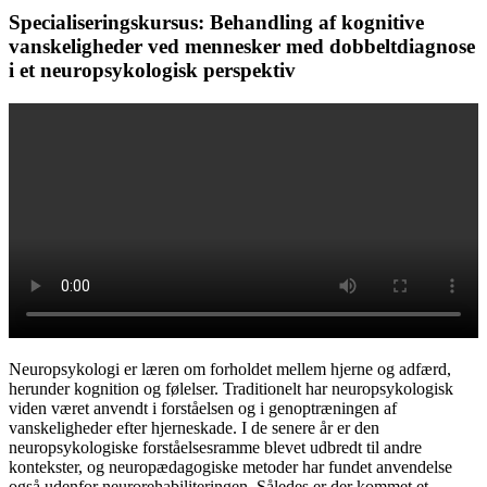
Specialiseringskursus: Behandling af kognitive
vanskeligheder ved mennesker med dobbeltdiagnose
i et neuropsykologisk perspektiv
Neuropsykologi er læren om forholdet mellem hjerne og adfærd,
herunder kognition og følelser. Traditionelt har neuropsykologisk
viden været anvendt i forståelsen og i genoptræningen af
vanskeligheder efter hjerneskade. I de senere år er den
neuropsykologiske forståelsesramme blevet udbredt til andre
kontekster, og neuropædagogiske metoder har fundet anvendelse
også udenfor neurorehabiliteringen. Således er der kommet et