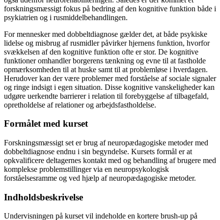
forskningsmæssigt fokus på bedring af den kognitive funktion både i
psykiatrien og i rusmiddelbehandlingen.
For mennesker med dobbeltdiagnose gælder det, at både psykiske
lidelse og misbrug af rusmidler påvirker hjernens funktion, hvorfor
svækkelsen af den kognitive funktion ofte er stor. De kognitive
funktioner omhandler borgerens tænkning og evne til at fastholde
opmærksomheden til at huske samt til at problemløse i hverdagen.
Herudover kan der være problemer med forståelse af sociale signaler
og ringe indsigt i egen situation. Disse kognitive vanskeligheder kan
udgøre uerkendte barrierer i relation til forebyggelse af tilbagefald,
opretholdelse af relationer og arbejdsfastholdelse.
Formålet med kurset
Forskningsmæssigt set er brug af neuropædagogiske metoder med
dobbeltdiagnose endnu i sin begyndelse. Kursets formål er at
opkvalificere deltagernes kontakt med og behandling af brugere med
komplekse problemstillinger via en neuropsykologisk
forståelsesramme og ved hjælp af neuropædagogiske metoder.
Indholdsbeskrivelse
Undervisningen på kurset vil indeholde en kortere brush-up på