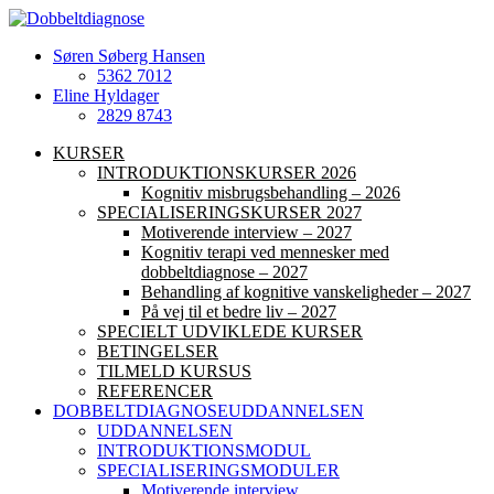
Søren Søberg Hansen
5362 7012
Eline Hyldager
2829 8743
KURSER
INTRODUKTIONSKURSER 2026
Kognitiv misbrugsbehandling – 2026
SPECIALISERINGSKURSER 2027
Motiverende interview – 2027
Kognitiv terapi ved mennesker med
dobbeltdiagnose – 2027
Behandling af kognitive vanskeligheder – 2027
På vej til et bedre liv – 2027
SPECIELT UDVIKLEDE KURSER
BETINGELSER
TILMELD KURSUS
REFERENCER
DOBBELTDIAGNOSEUDDANNELSEN
UDDANNELSEN
INTRODUKTIONSMODUL
SPECIALISERINGSMODULER
Motiverende interview