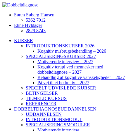
Søren Søberg Hansen
5362 7012
Eline Hyldager
2829 8743
KURSER
INTRODUKTIONSKURSER 2026
Kognitiv misbrugsbehandling – 2026
SPECIALISERINGSKURSER 2027
Motiverende interview – 2027
Kognitiv terapi ved mennesker med
dobbeltdiagnose – 2027
Behandling af kognitive vanskeligheder – 2027
På vej til et bedre liv – 2027
SPECIELT UDVIKLEDE KURSER
BETINGELSER
TILMELD KURSUS
REFERENCER
DOBBELTDIAGNOSEUDDANNELSEN
UDDANNELSEN
INTRODUKTIONSMODUL
SPECIALISERINGSMODULER
Motiverende interview