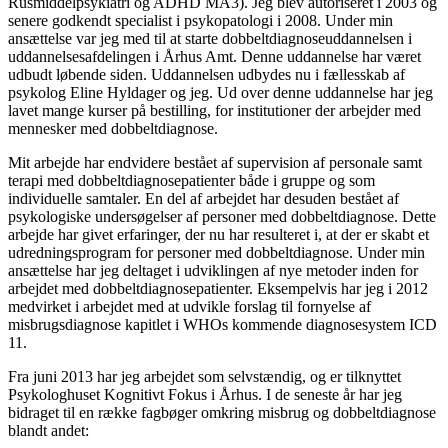
Rusmiddelpsykiatri og ADHD MA3). Jeg blev autoriseret i 2003 og
senere godkendt specialist i psykopatologi i 2008. Under min
ansættelse var jeg med til at starte dobbeltdiagnoseuddannelsen i
uddannelsesafdelingen i Århus Amt. Denne uddannelse har været
udbudt løbende siden. Uddannelsen udbydes nu i fællesskab af
psykolog Eline Hyldager og jeg. Ud over denne uddannelse har jeg
lavet mange kurser på bestilling, for institutioner der arbejder med
mennesker med dobbeltdiagnose.
Mit arbejde har endvidere bestået af supervision af personale samt
terapi med dobbeltdiagnosepatienter både i gruppe og som
individuelle samtaler. En del af arbejdet har desuden bestået af
psykologiske undersøgelser af personer med dobbeltdiagnose. Dette
arbejde har givet erfaringer, der nu har resulteret i, at der er skabt et
udredningsprogram for personer med dobbeltdiagnose. Under min
ansættelse har jeg deltaget i udviklingen af nye metoder inden for
arbejdet med dobbeltdiagnosepatienter. Eksempelvis har jeg i 2012
medvirket i arbejdet med at udvikle forslag til fornyelse af
misbrugsdiagnose kapitlet i WHOs kommende diagnosesystem ICD
11.
Fra juni 2013 har jeg arbejdet som selvstændig, og er tilknyttet
Psykologhuset Kognitivt Fokus i Århus. I de seneste år har jeg
bidraget til en række fagbøger omkring misbrug og dobbeltdiagnose
blandt andet: