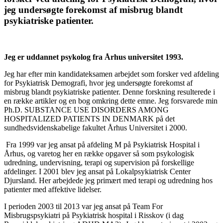
jeg undersøgte forekomst af misbrug blandt
psykiatriske patienter.
Jeg er uddannet psykolog fra Århus universitet 1993.
Jeg har efter min kandidateksamen arbejdet som forsker ved afdeling
for Psykiatrisk Demografi, hvor jeg undersøgte forekomst af
misbrug blandt psykiatriske patienter. Denne forskning resulterede i
en række artikler og en bog omkring dette emne. Jeg forsvarede min
Ph.D. SUBSTANCE USE DISORDERS AMONG
HOSPITALIZED PATIENTS IN DENMARK på det
sundhedsvidenskabelige fakultet Århus Universitet i 2000.
Fra 1999 var jeg ansat på afdeling M på Psykiatrisk Hospital i
Århus, og varetog her en række opgaver så som psykologisk
udredning, undervisning, terapi og supervision på forskellige
afdelinger. I 2001 blev jeg ansat på Lokalpsykiatrisk Center
Djursland. Her arbejdede jeg primært med terapi og udredning hos
patienter med affektive lidelser.
I perioden 2003 til 2013 var jeg ansat på Team For
Misbrugspsykiatri på Psykiatrisk hospital i Risskov (i dag