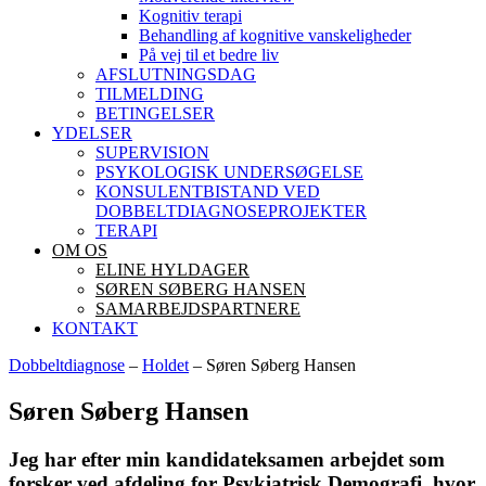
Kognitiv terapi
Behandling af kognitive vanskeligheder
På vej til et bedre liv
AFSLUTNINGSDAG
TILMELDING
BETINGELSER
YDELSER
SUPERVISION
PSYKOLOGISK UNDERSØGELSE
KONSULENTBISTAND VED
DOBBELTDIAGNOSEPROJEKTER
TERAPI
OM OS
ELINE HYLDAGER
SØREN SØBERG HANSEN
SAMARBEJDSPARTNERE
KONTAKT
Dobbeltdiagnose
–
Holdet
–
Søren Søberg Hansen
Søren Søberg Hansen
Jeg har efter min kandidateksamen arbejdet som
forsker ved afdeling for Psykiatrisk Demografi, hvor