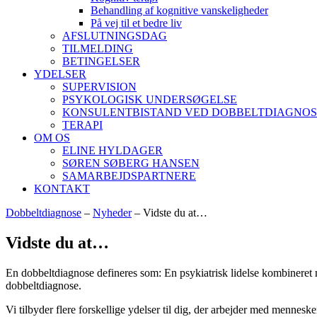
Behandling af kognitive vanskeligheder
På vej til et bedre liv
AFSLUTNINGSDAG
TILMELDING
BETINGELSER
YDELSER
SUPERVISION
PSYKOLOGISK UNDERSØGELSE
KONSULENTBISTAND VED DOBBELTDIAGNOS
TERAPI
OM OS
ELINE HYLDAGER
SØREN SØBERG HANSEN
SAMARBEJDSPARTNERE
KONTAKT
Dobbeltdiagnose
–
Nyheder
–
Vidste du at…
Vidste du at…
En dobbeltdiagnose defineres som: En psykiatrisk lidelse kombineret m
dobbeltdiagnose.
Vi tilbyder flere forskellige ydelser til dig, der arbejder med mennes