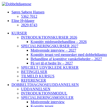
Søren Søberg Hansen
5362 7012
Eline Hyldager
2829 8743
KURSER
INTRODUKTIONSKURSER 2026
Kognitiv misbrugsbehandling – 2026
SPECIALISERINGSKURSER 2027
Motiverende interview – 2027
Kognitiv terapi ved mennesker med dobbeltdiagno
Behandling af kognitive vanskeligheder – 2027
På vej til et bedre liv – 2027
SPECIELT UDVIKLEDE KURSER
BETINGELSER
TILMELD KURSUS
REFERENCER
DOBBELTDIAGNOSEUDDANNELSEN
UDDANNELSEN
INTRODUKTIONSMODUL
SPECIALISERINGSMODULER
Motiverende interview
Kognitiv terapi